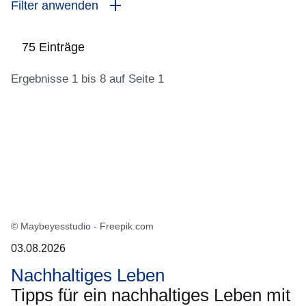
Filter anwenden
75 Einträge
Ergebnisse 1 bis 8 auf Seite 1
:75
Ergebnisse:Ergebnisse
1
bis
8
auf
Seite
© Maybeyesstudio - Freepik.com
1
03.08.2026
Nachhaltiges Leben
Tipps für ein nachhaltiges Leben mit