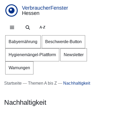
VerbraucherFenster
Hessen
Direkt zum Kopf der Se
Direkt zum Inhalt
Direkt zum Fuß der Sei
A-Z
Babyernährung
Beschwerde-Button
Hygienemängel-Plattform
Newsletter
Warnungen
Startseite
Themen A bis Z
Nachhaltigkeit
Nachhaltigkeit