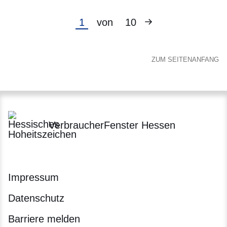
Nächste
Aktuelle
1
von
10
Seite
Seite
ZUM SEITENANFANG
VerbraucherFenster Hessen
Impressum
Datenschutz
Barriere melden