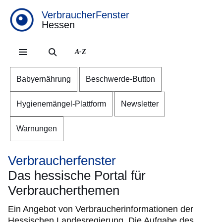
VerbraucherFenster
Hessen
Direkt zum Kopf der S
Direkt zum Inhalt
Direkt zum Fuß der Se
A-Z
Babyernährung
Beschwerde-Button
Hygienemängel-Plattform
Newsletter
Warnungen
Verbraucherfenster
Das hessische Portal für
Verbraucherthemen
Ein Angebot von Verbraucherinformationen der
Hessischen Landesregierung. Die Aufgabe des