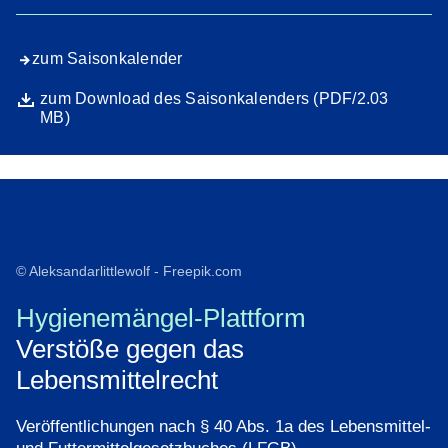
zum Saisonkalender
Datei
Öffnet sich in einem neuen Fenster
zum Download des Saisonkalenders (PDF/2.03
MB)
© Aleksandarlittlewolf - Freepik.com
Hygienemängel-Plattform
Verstöße gegen das
Lebensmittelrecht
Veröffentlichungen nach § 40 Abs. 1a des Lebensmittel-