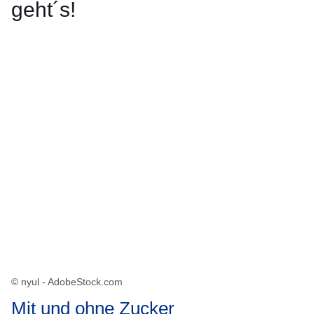
geht´s!
Öffnet sich in einem neuen Fenster
Öffnet sich in einem neuen Fenster
Öffnet sich in einem neuen Fenster
Öffnet sich in einem neuen Fenster
Öffnet sich in einem neuen Fenster
© nyul - AdobeStock.com
Mit und ohne Zucker