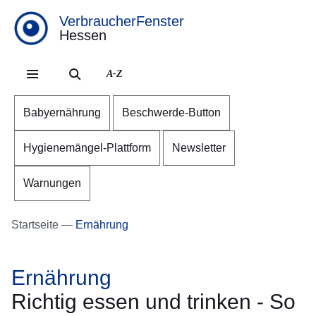
VerbraucherFenster
Hessen
Direkt zum Kopf der Se
Direkt zum Inhalt
Direkt zum Fuß der Sei
A-Z
Babyernährung
Beschwerde-Button
Hygienemängel-Plattform
Newsletter
Warnungen
Startseite
Ernährung
Ernährung
Richtig essen und trinken - So