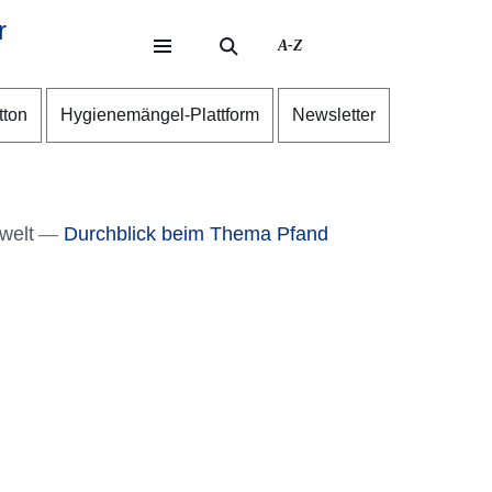
r
A-Z
eite
ite
tton
Hygienemängel-Plattform
Newsletter
welt
Durchblick beim Thema Pfand