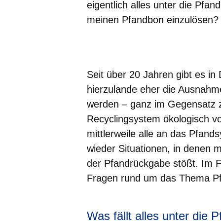
eigentlich alles unter die Pfan
meinen Pfandbon einzulösen?
Öffnet sich in einem neuen Fenster
Öffnet sich in einem neuen Fenst
Öffnet sich in einem neuen 
Öffnet sich in einem n
Öffnet sich in ein
Seit über 20 Jahren gibt es in
hierzulande eher die Ausnahm
werden – ganz im Gegensatz 
Recyclingsystem ökologisch vort
mittlerweile alle an das Pfand
wieder Situationen, in denen
der Pfandrückgabe stößt. Im F
Fragen rund um das Thema Pfa
Was fällt alles unter die P