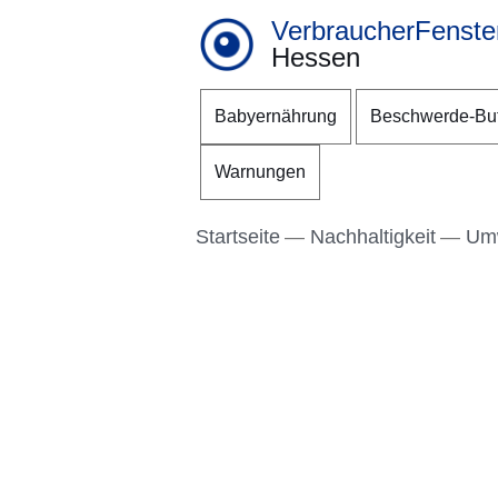
VerbraucherFenste
Hessen
Direkt zum Kopf der S
Direkt zum Inhalt
Direkt zum Fuß der Se
Babyernährung
Beschwerde-Bu
Warnungen
Startseite
Nachhaltigkeit
Um