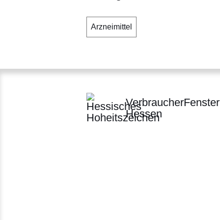
Arzneimittel
VerbraucherFenster
Hessen