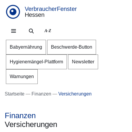
VerbraucherFenster
Hessen
Direkt zum Kopf der Se
Direkt zum Inhalt
Direkt zum Fuß der Sei
A-Z
Babyernährung
Beschwerde-Button
Hygienemängel-Plattform
Newsletter
Warnungen
Startseite
Finanzen
Versicherungen
Finanzen
Versicherungen