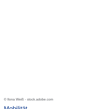
Öffnet sich in einem neuen Fenster
Öffnet sich in einem neuen Fenster
Öffnet sich in einem neuen Fenster
Öffnet sich in einem neuen Fenster
Öffnet sich in einem neuen Fenster
© Ilona Weiß - stock.adobe.com
Mobilität