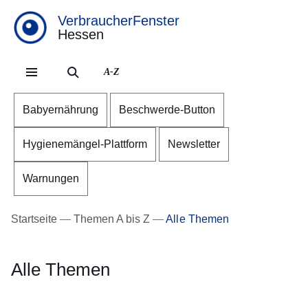
VerbraucherFenster
Hessen
Direkt zum Kopf der Se
Direkt zum Inhalt
Direkt zum Fuß der Sei
A-Z
Babyernährung
Beschwerde-Button
Hygienemängel-Plattform
Newsletter
Warnungen
Startseite
Themen A bis Z
Alle Themen
Alle Themen