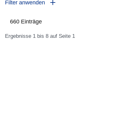
Filter anwenden
660 Einträge
Ergebnisse 1 bis 8 auf Seite 1
:660
Ergebnisse:Ergebnisse
1
bis
8
auf
Seite
1