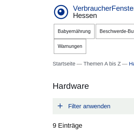
VerbraucherFenste
Hessen
Direkt zum Kopf der S
Direkt zum Inhalt
Direkt zum Fuß der Se
Babyernährung
Beschwerde-Bu
Warnungen
Startseite
Themen A bis Z
Ha
Hardware
Filter anwenden
9 Einträge