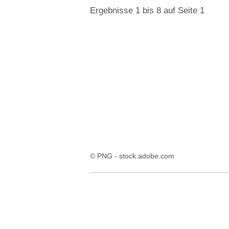
Ergebnisse 1 bis 8 auf Seite 1
:9
Ergebnisse:Ergebnisse
1
bis
8
auf
Seite
1
© PNG - stock.adobe.com