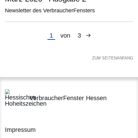
Newsletter des VerbraucherFensters
Nächste
Aktuelle
1
von
3
Seite
Seite
ZUM SEITENANFANG
VerbraucherFenster Hessen
Impressum