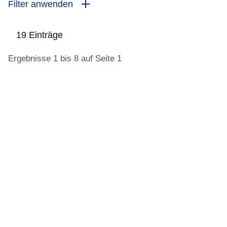
Filter anwenden
19 Einträge
Ergebnisse 1 bis 8 auf Seite 1
:19
Ergebnisse:Ergebnisse
1
bis
8
auf
Seite
1