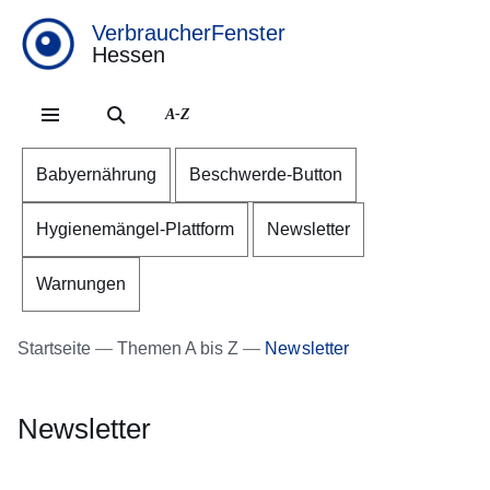
VerbraucherFenster
Hessen
Direkt zum Kopf der Se
Direkt zum Inhalt
Direkt zum Fuß der Sei
A-Z
Babyernährung
Beschwerde-Button
Hygienemängel-Plattform
Newsletter
Warnungen
Startseite
Themen A bis Z
Newsletter
Newsletter