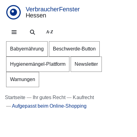
VerbraucherFenster
Hessen
Direkt zum Kopf der Se
Direkt zum Inhalt
Direkt zum Fuß der Sei
A-Z
Babyernährung
Beschwerde-Button
Hygienemängel-Plattform
Newsletter
Warnungen
Startseite
Ihr gutes Recht
Kaufrecht
Aufgepasst beim Online-Shopping