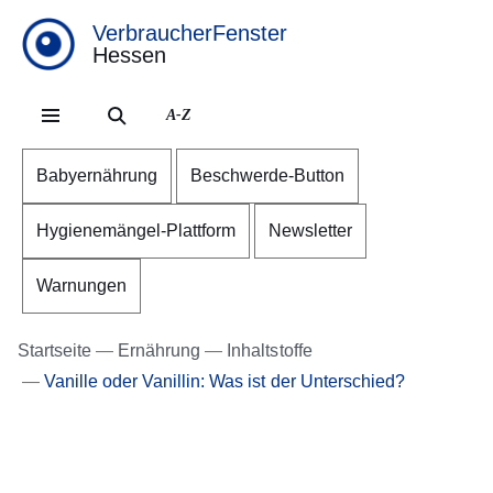
VerbraucherFenster
Hessen
Direkt zum Kopf der Se
Direkt zum Inhalt
Direkt zum Fuß der Sei
A-Z
Babyernährung
Beschwerde-Button
Hygienemängel-Plattform
Newsletter
Warnungen
Startseite
Ernährung
Inhaltstoffe
Vanille oder Vanillin: Was ist der Unterschied?