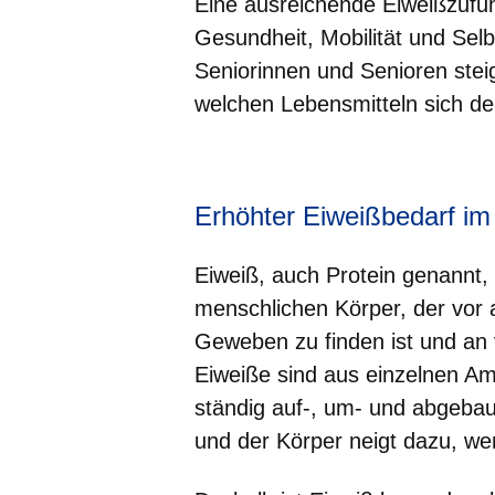
Eine ausreichende Eiweißzufuhr
Gesundheit, Mobilität und Sel
Seniorinnen und Senioren steig
welchen Lebensmitteln sich der
Öffnet sich in einem neuen Fenster
Öffnet sich in einem neuen Fenst
Öffnet sich in einem neuen 
Öffnet sich in einem n
Öffnet sich in ein
Erhöhter Eiweißbedarf im 
Eiweiß, auch Protein genannt, 
menschlichen Körper, der vor 
Geweben zu finden ist und an v
Eiweiße sind aus einzelnen A
ständig auf-, um- und abgebau
und der Körper neigt dazu, we