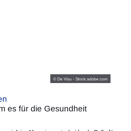
© De Visu - Stock.adobe.com
en
m es für die Gesundheit