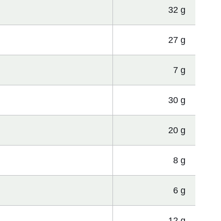
32 g
27 g
7 g
30 g
20 g
8 g
6 g
12 g