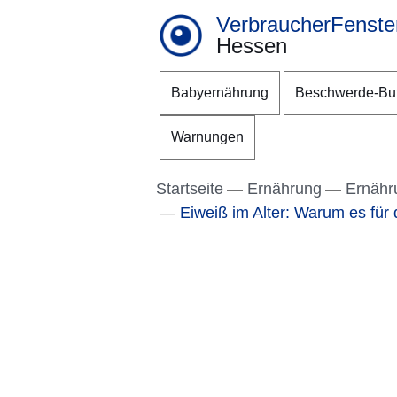
VerbraucherFenste
Hessen
Direkt zum Kopf der S
Direkt zum Inhalt
Direkt zum Fuß der Se
Babyernährung
Beschwerde-Bu
Warnungen
Startseite
Ernährung
Ernähr
Eiweiß im Alter: Warum es für 