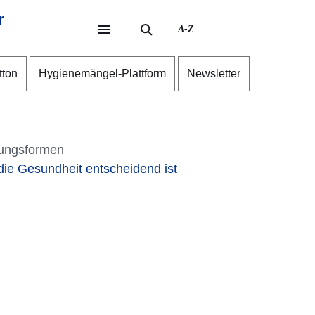
r
A-Z
eite
ite
tton
Hygienemängel-Plattform
Newsletter
ungsformen
die Gesundheit entscheidend ist