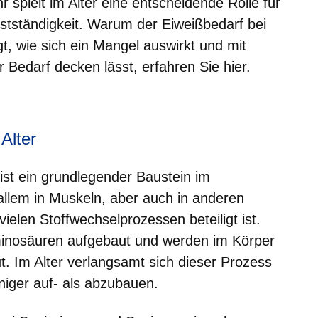
 spielt im Alter eine entscheidende Rolle für
bstständigkeit. Warum der Eiweißbedarf bei
t, wie sich ein Mangel auswirkt und mit
 Bedarf decken lässt, erfahren Sie hier.
er
Fenster
euen Fenster
em neuen Fenster
Alter
ist ein grundlegender Baustein im
allem in Muskeln, aber auch in anderen
ielen Stoffwechselprozessen beteiligt ist.
minosäuren aufgebaut und werden im Körper
t. Im Alter verlangsamt sich dieser Prozess
niger auf- als abzubauen.