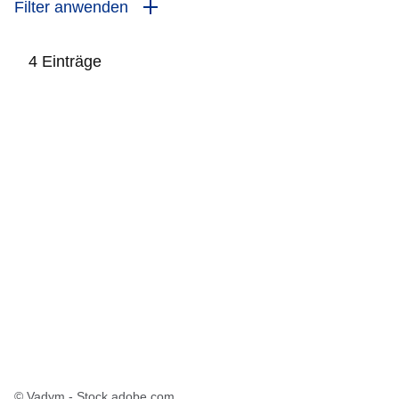
Filter anwenden
4 Einträge
:4
Ergebnisse:
© Vadym - Stock.adobe.com