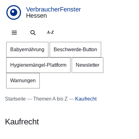
VerbraucherFenster
Hessen
Direkt zum Kopf der Se
Direkt zum Inhalt
Direkt zum Fuß der Sei
A-Z
Babyernährung
Beschwerde-Button
Hygienemängel-Plattform
Newsletter
Warnungen
Startseite
Themen A bis Z
Kaufrecht
Kaufrecht