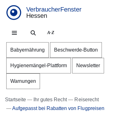
VerbraucherFenster
Hessen
Direkt zum Kopf der Se
Direkt zum Inhalt
Direkt zum Fuß der Sei
A-Z
Babyernährung
Beschwerde-Button
Hygienemängel-Plattform
Newsletter
Warnungen
Startseite
Ihr gutes Recht
Reiserecht
Aufgepasst bei Rabatten von Flugpreisen