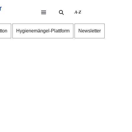
r
A-Z
eite
ite
tton
Hygienemängel-Plattform
Newsletter