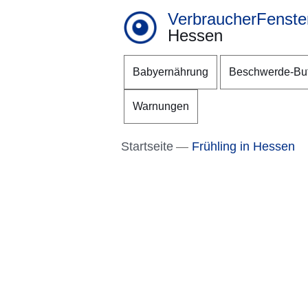
VerbraucherFenste
Hessen
Direkt zum Kopf der S
Direkt zum Inhalt
Direkt zum Fuß der Se
Babyernährung
Beschwerde-Bu
Warnungen
Startseite
Frühling in Hessen