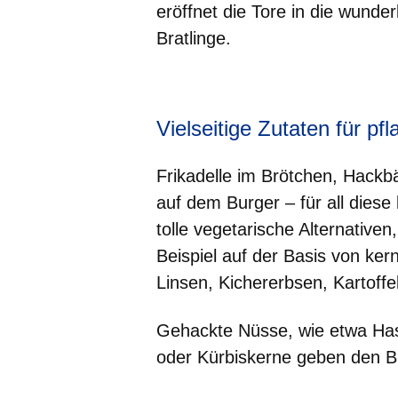
eröffnet die Tore in die wund
Bratlinge.
Öffnet sich in einem neuen Fenster
Öffnet sich in einem neuen Fenst
Öffnet sich in einem neuen 
Öffnet sich in einem n
Öffnet sich in ein
Vielseitige Zutaten für pfl
Frikadelle im Brötchen, Hackbä
auf dem Burger – für all diese
tolle vegetarische Alternativen
Beispiel auf der Basis von ke
Linsen, Kichererbsen, Kartoffe
Gehackte Nüsse, wie etwa Ha
oder Kürbiskerne geben den Br