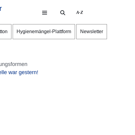
r
A-Z
eite
ite
tton
Hygienemängel-Plattform
Newsletter
ungsformen
lle war gestern!