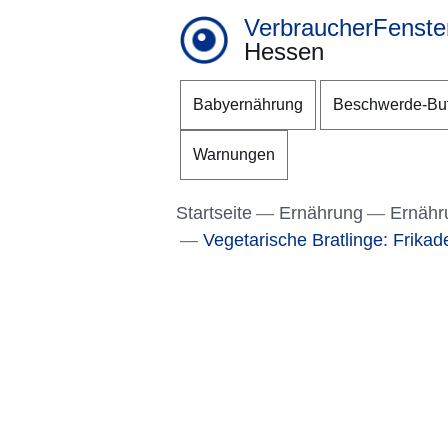
VerbraucherFenste
Hessen
Direkt zum Kopf der S
Direkt zum Inhalt
Direkt zum Fuß der Se
Babyernährung
Beschwerde-Bu
Warnungen
Startseite
Ernährung
Ernähr
Vegetarische Bratlinge: Frikade