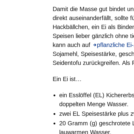
Damit die Masse gut bindet un
direkt auseinanderfällt, sollte 
Hackbällchen, ein Ei als Bind
Speisen lieber gänzlich ohne t
kann auch auf
Öffnet sich in 
pflanzliche Ei
Sojamehl, Speisestärke, gesc
Seidentofu zurückgreifen. Als F
Ein Ei ist…
ein Esslöffel (EL)
Kichererb
doppelten Menge Wasser.
zwei EL
Speisestärke
plus z
20 Gramm (g)
geschrotete
lauwarmen Wasser.