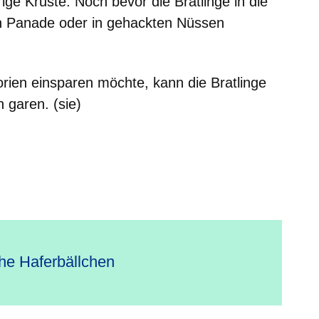
ige Kruste: Noch bevor die Bratlinge in die
n Panade oder in gehackten Nüssen
ien einsparen möchte, kann die Bratlinge
 garen. (sie)
che Haferbällchen