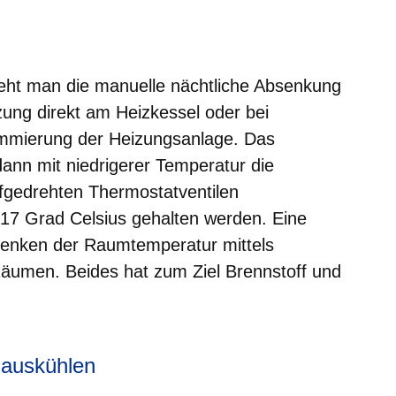
er
Fenster
euen Fenster
em neuen Fenster
eht man die manuelle nächtliche Absenkung
zung direkt am Heizkessel oder bei
mmierung der Heizungsanlage. Das
ann mit niedrigerer Temperatur die
fgedrehten Thermostatventilen
7 Grad Celsius gehalten werden. Eine
bsenken der Raumtemperatur mittels
Räumen. Beides hat zum Ziel Brennstoff und
 auskühlen