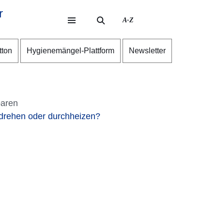
r
A-Z
eite
ite
tton
Hygienemängel-Plattform
Newsletter
paren
drehen oder durchheizen?