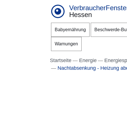
VerbraucherFenste
Hessen
Direkt zum Kopf der S
Direkt zum Inhalt
Direkt zum Fuß der Se
Babyernährung
Beschwerde-Bu
Warnungen
Startseite
Energie
Energies
Nachtabsenkung - Heizung ab