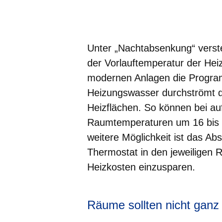
Öffnet sich in einem neuen Fenster
Öffnet sich in einem neuen Fenst
Öffnet sich in einem neuen 
Öffnet sich in einem n
Öffnet sich in ein
Unter „Nachtabsenkung“ verst
der Vorlauftemperatur der Hei
modernen Anlagen die Progra
Heizungswasser durchströmt d
Heizflächen. So können bei au
Raumtemperaturen um 16 bis 1
weitere Möglichkeit ist das A
Thermostat in den jeweiligen 
Heizkosten einzusparen.
Räume sollten nicht ganz