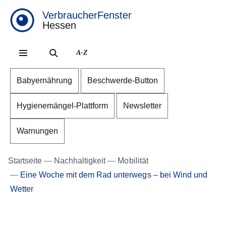
VerbraucherFenster
Hessen
Direkt zum Kopf der Se
Direkt zum Inhalt
Direkt zum Fuß der Sei
A-Z
Babyernährung
Beschwerde-Button
Hygienemängel-Plattform
Newsletter
Warnungen
Startseite
Nachhaltigkeit
Mobilität
Eine Woche mit dem Rad unterwegs – bei Wind und
Wetter