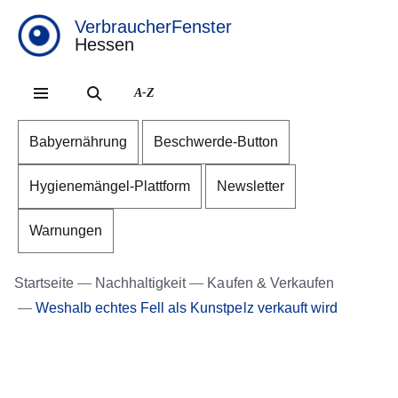
VerbraucherFenster
Hessen
Direkt zum Kopf der Se
Direkt zum Inhalt
Direkt zum Fuß der Sei
A-Z
Babyernährung
Beschwerde-Button
Hygienemängel-Plattform
Newsletter
Warnungen
Startseite
Nachhaltigkeit
Kaufen & Verkaufen
Weshalb echtes Fell als Kunstpelz verkauft wird