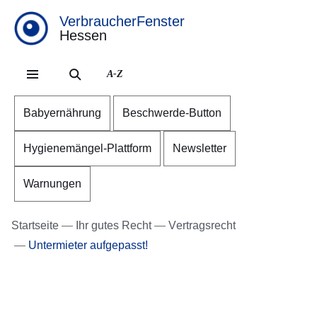
VerbraucherFenster
Hessen
Direkt zum Kopf der Se
Direkt zum Inhalt
Direkt zum Fuß der Sei
A-Z
Babyernährung
Beschwerde-Button
Hygienemängel-Plattform
Newsletter
Warnungen
Startseite
Ihr gutes Recht
Vertragsrecht
Untermieter aufgepasst!