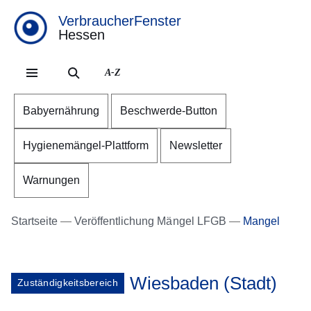
VerbraucherFenster
Hessen
Direkt zum Kopf der Se
Direkt zum Inhalt
Direkt zum Fuß der Sei
A-Z
Babyernährung
Beschwerde-Button
Hygienemängel-Plattform
Newsletter
Warnungen
Startseite
Veröffentlichung Mängel LFGB
Mangel
Wiesbaden (Stadt)
Zuständigkeitsbereich