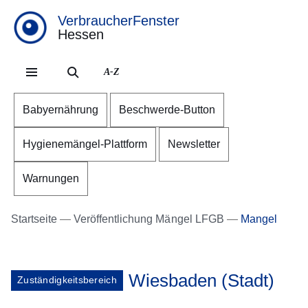
VerbraucherFenster
Hessen
Direkt zum Kopf der Se
Direkt zum Inhalt
Direkt zum Fuß der Sei
A-Z
Babyernährung
Beschwerde-Button
Hygienemängel-Plattform
Newsletter
Warnungen
Startseite
Veröffentlichung Mängel LFGB
Mangel
Wiesbaden (Stadt)
Zuständigkeitsbereich