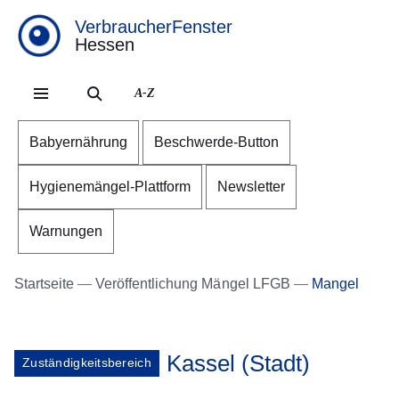
VerbraucherFenster
Hessen
Direkt zum Kopf der Se
Direkt zum Inhalt
Direkt zum Fuß der Sei
A-Z
Babyernährung
Beschwerde-Button
Hygienemängel-Plattform
Newsletter
Warnungen
Startseite
Veröffentlichung Mängel LFGB
Mangel
Kassel (Stadt)
Zuständigkeitsbereich