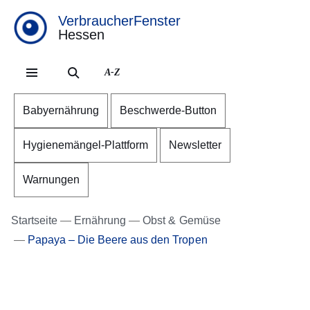
VerbraucherFenster
Hessen
Direkt zum Kopf der Se
Direkt zum Inhalt
Direkt zum Fuß der Sei
A-Z
Babyernährung
Beschwerde-Button
Hygienemängel-Plattform
Newsletter
Warnungen
Startseite
Ernährung
Obst & Gemüse
Papaya – Die Beere aus den Tropen