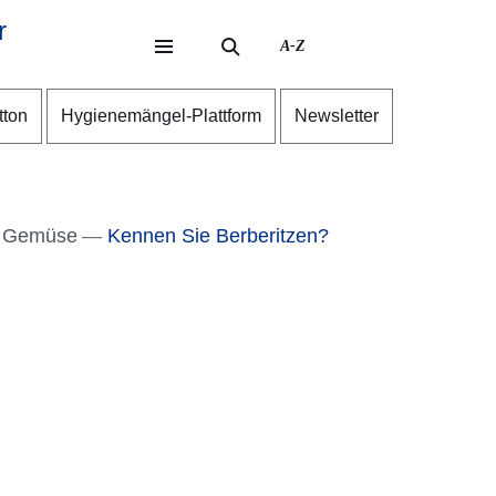
r
A-Z
eite
ite
tton
Hygienemängel-Plattform
Newsletter
& Gemüse
Kennen Sie Berberitzen?