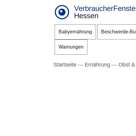
VerbraucherFenste
Hessen
Direkt zum Kopf der S
Direkt zum Inhalt
Direkt zum Fuß der Se
Babyernährung
Beschwerde-Bu
Warnungen
Startseite
Ernährung
Obst 