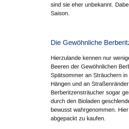
sind sie eher unbekannt. Dabe
Saison.
Öffnet sich in einem neuen Fenster
Öffnet sich in einem neuen Fenst
Öffnet sich in einem neuen 
Öffnet sich in einem n
Öffnet sich in ein
Die Gewöhnliche Berberit
Hierzulande kennen nur wenige
Beeren der Gewöhnlichen Berb
Spätsommer an Sträuchern in 
Hängen und an Straßenrändern
Berberitzensträucher sogar ge
durch den Bioladen geschlender
bewusst wahrgenommen. Hier g
abgepackt zu kaufen.