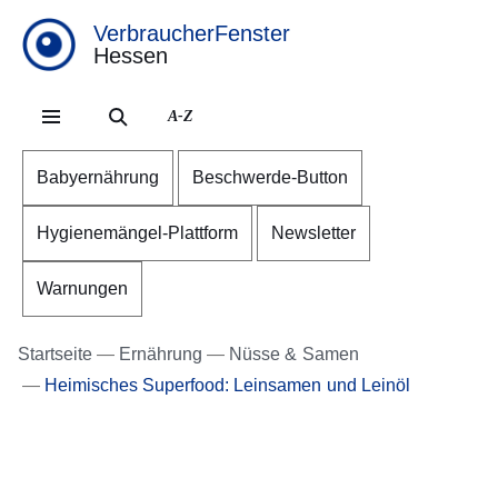
VerbraucherFenster
Hessen
Direkt zum Kopf der Se
Direkt zum Inhalt
Direkt zum Fuß der Sei
A-Z
Babyernährung
Beschwerde-Button
Hygienemängel-Plattform
Newsletter
Warnungen
Startseite
Ernährung
Nüsse & Samen
Heimisches Superfood: Leinsamen und Leinöl