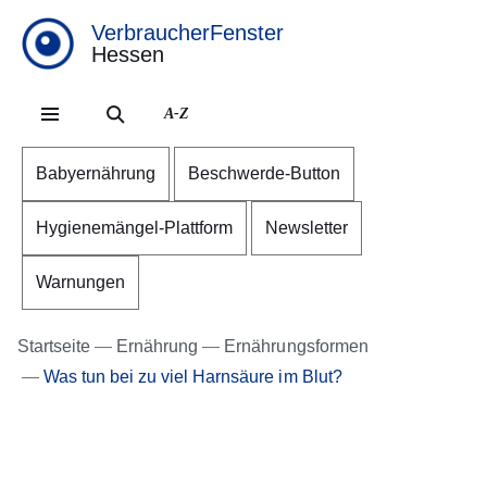
VerbraucherFenster
Hessen
Direkt zum Kopf der Se
Direkt zum Inhalt
Direkt zum Fuß der Sei
A-Z
Babyernährung
Beschwerde-Button
Hygienemängel-Plattform
Newsletter
Warnungen
Startseite
Ernährung
Ernährungsformen
Was tun bei zu viel Harnsäure im Blut?