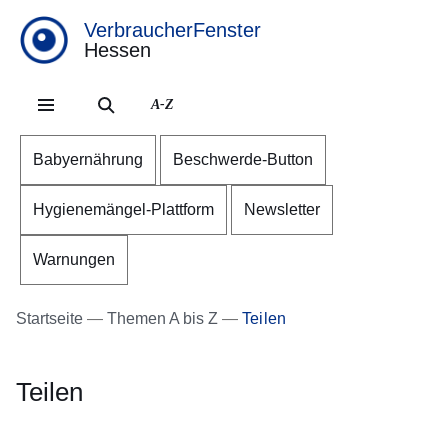
VerbraucherFenster
Hessen
Direkt zum Kopf der Se
Direkt zum Inhalt
Direkt zum Fuß der Sei
A-Z
Babyernährung
Beschwerde-Button
Hygienemängel-Plattform
Newsletter
Warnungen
Startseite
Themen A bis Z
Teilen
Teilen