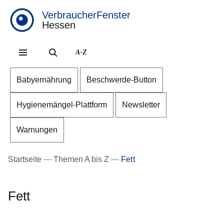
VerbraucherFenster
Hessen
Direkt zum Kopf der Se
Direkt zum Inhalt
Direkt zum Fuß der Sei
A-Z
Babyernährung
Beschwerde-Button
Hygienemängel-Plattform
Newsletter
Warnungen
Startseite
Themen A bis Z
Fett
Fett