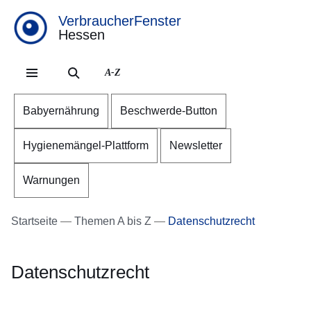
VerbraucherFenster
Hessen
Direkt zum Kopf der Se
Direkt zum Inhalt
Direkt zum Fuß der Sei
A-Z
Babyernährung
Beschwerde-Button
Hygienemängel-Plattform
Newsletter
Warnungen
Startseite
Themen A bis Z
Datenschutzrecht
Datenschutzrecht