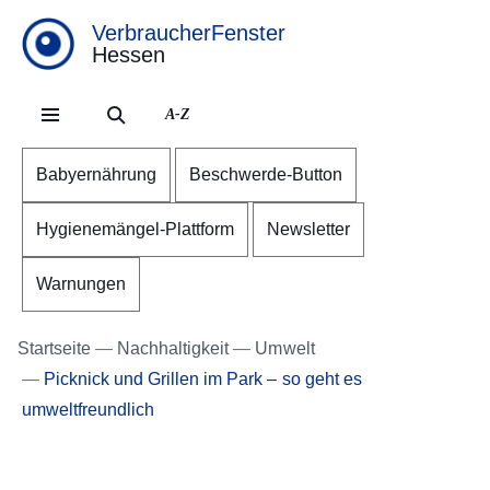
VerbraucherFenster
Hessen
Direkt zum Kopf der Se
Direkt zum Inhalt
Direkt zum Fuß der Sei
A-Z
Babyernährung
Beschwerde-Button
Hygienemängel-Plattform
Newsletter
Warnungen
Startseite
Nachhaltigkeit
Umwelt
Picknick und Grillen im Park – so geht es
umweltfreundlich