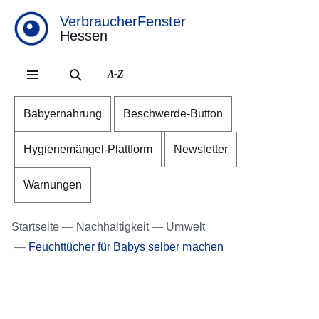
VerbraucherFenster
Hessen
Direkt zum Kopf der Se
Direkt zum Inhalt
Direkt zum Fuß der Sei
A-Z
Babyernährung
Beschwerde-Button
Hygienemängel-Plattform
Newsletter
Warnungen
Startseite
Nachhaltigkeit
Umwelt
Feuchttücher für Babys selber machen