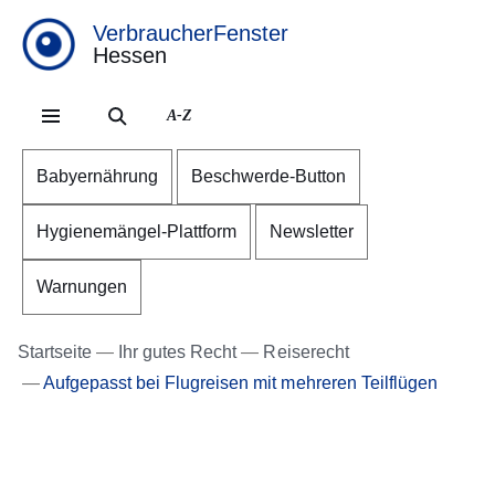
VerbraucherFenster
Hessen
Direkt zum Kopf der Se
Direkt zum Inhalt
Direkt zum Fuß der Sei
A-Z
Babyernährung
Beschwerde-Button
Hygienemängel-Plattform
Newsletter
Warnungen
Startseite
Ihr gutes Recht
Reiserecht
Aufgepasst bei Flugreisen mit mehreren Teilflügen