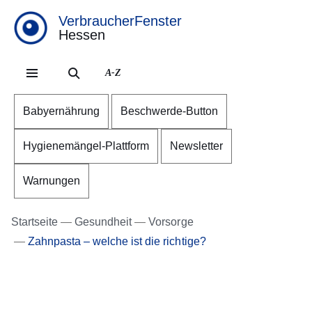
VerbraucherFenster
Hessen
Direkt zum Kopf der Se
Direkt zum Inhalt
Direkt zum Fuß der Sei
A-Z
Babyernährung
Beschwerde-Button
Hygienemängel-Plattform
Newsletter
Warnungen
Startseite
Gesundheit
Vorsorge
Zahnpasta – welche ist die richtige?