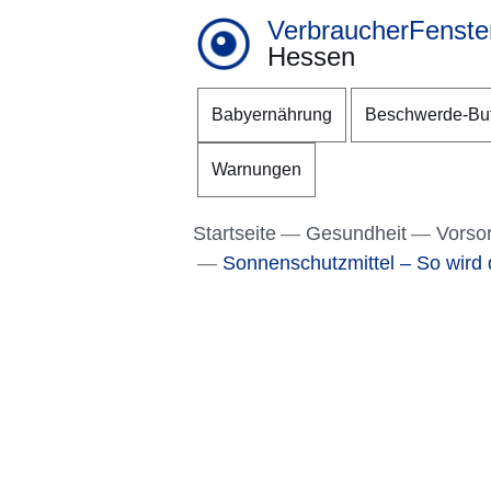
VerbraucherFenste
Hessen
Direkt zum Kopf der S
Direkt zum Inhalt
Direkt zum Fuß der Se
Babyernährung
Beschwerde-Bu
Warnungen
Startseite
Gesundheit
Vorso
Sonnenschutzmittel – So wird 