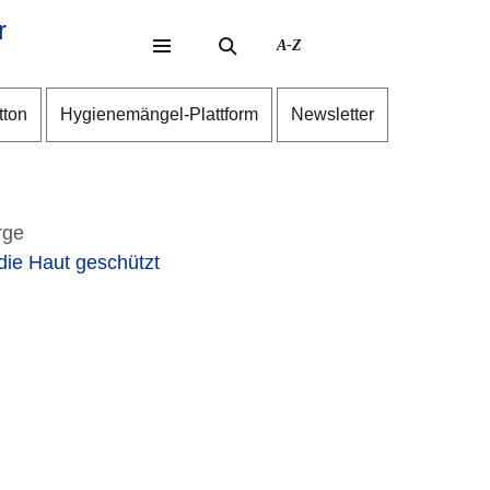
r
A-Z
eite
ite
tton
Hygienemängel-Plattform
Newsletter
rge
die Haut geschützt