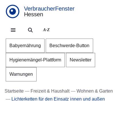
VerbraucherFenster
Hessen
Direkt zum Kopf der Se
Direkt zum Inhalt
Direkt zum Fuß der Sei
A-Z
Babyernährung
Beschwerde-Button
Hygienemängel-Plattform
Newsletter
Warnungen
Startseite
Freizeit & Haushalt
Wohnen & Garten
Lichterketten für den Einsatz innen und außen