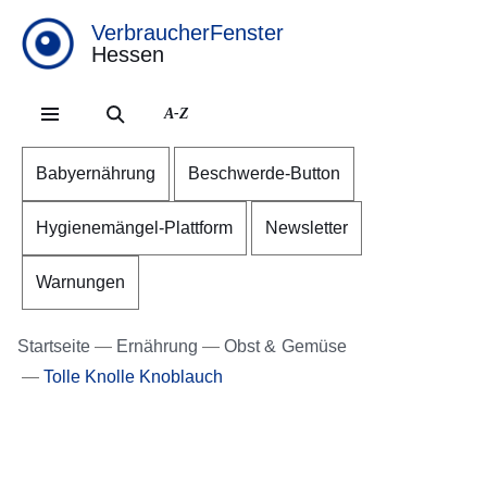
VerbraucherFenster
Hessen
Direkt zum Kopf der Se
Direkt zum Inhalt
Direkt zum Fuß der Sei
A-Z
Babyernährung
Beschwerde-Button
Hygienemängel-Plattform
Newsletter
Warnungen
Startseite
Ernährung
Obst & Gemüse
Tolle Knolle Knoblauch