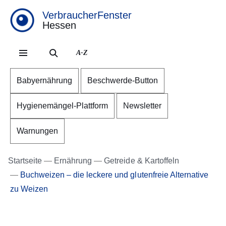
VerbraucherFenster
Hessen
Direkt zum Kopf der Se
Direkt zum Inhalt
Direkt zum Fuß der Sei
A-Z
Babyernährung
Beschwerde-Button
Hygienemängel-Plattform
Newsletter
Warnungen
Startseite
Ernährung
Getreide & Kartoffeln
Buchweizen – die leckere und glutenfreie Alternative
zu Weizen