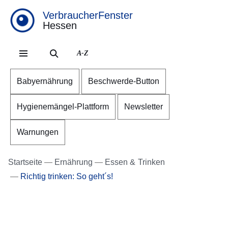
VerbraucherFenster
Hessen
Direkt zum Kopf der Se
Direkt zum Inhalt
Direkt zum Fuß der Sei
A-Z
Babyernährung
Beschwerde-Button
Hygienemängel-Plattform
Newsletter
Warnungen
Startseite
Ernährung
Essen & Trinken
Richtig trinken: So geht´s!