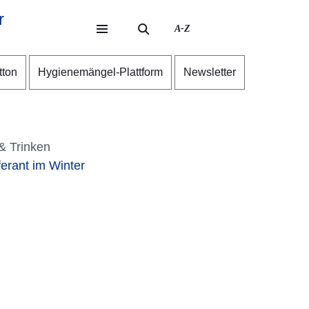
r
A-Z
eite
ite
tton
Hygienemängel-Plattform
Newsletter
& Trinken
erant im Winter