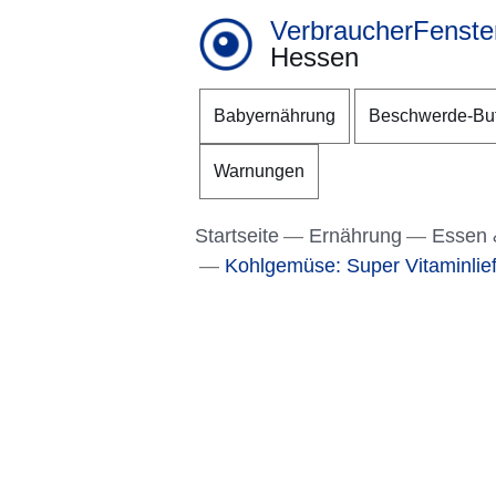
VerbraucherFenste
Hessen
Direkt zum Kopf der S
Direkt zum Inhalt
Direkt zum Fuß der Se
Babyernährung
Beschwerde-Bu
Warnungen
Startseite
Ernährung
Essen 
Kohlgemüse: Super Vitaminlief