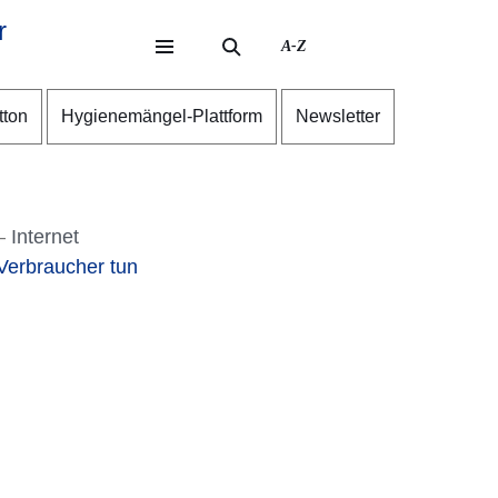
r
A-Z
eite
ite
tton
Hygienemängel-Plattform
Newsletter
Internet
Verbraucher tun