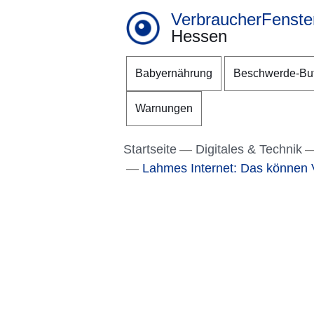
VerbraucherFenste
Hessen
Direkt zum Kopf der S
Direkt zum Inhalt
Direkt zum Fuß der Se
Babyernährung
Beschwerde-Bu
Warnungen
Startseite
Digitales & Technik
Lahmes Internet: Das können 