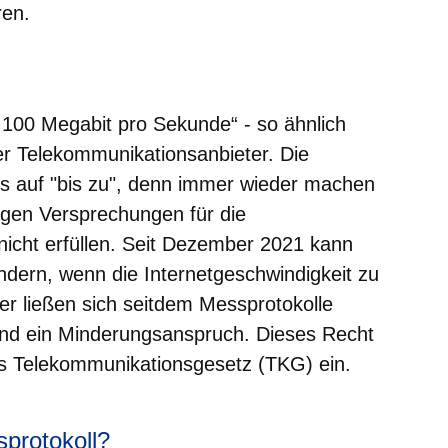
ren.
er
Fenster
euen Fenster
em neuen Fenster
u 100 Megabit pro Sekunde“ - so ähnlich
er Telekommunikationsanbieter. Die
ngs auf "bis zu", denn immer wieder machen
rägen Versprechungen für die
nicht erfüllen. Seit Dezember 2021 kann
ern, wenn die Internetgeschwindigkeit zu
er ließen sich seitdem Messprotokolle
stand ein Minderungsanspruch. Dieses Recht
s Telekommunikationsgesetz (TKG) ein.
sprotokoll?