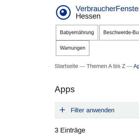
VerbraucherFenste
Hessen
Direkt zum Kopf der S
Direkt zum Inhalt
Direkt zum Fuß der Se
Babyernährung
Beschwerde-Bu
Warnungen
Startseite
Themen A bis Z
A
Apps
Filter anwenden
3 Einträge