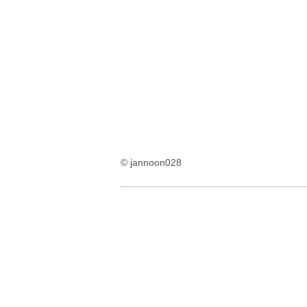
:3
Ergebnisse:
© jannoon028