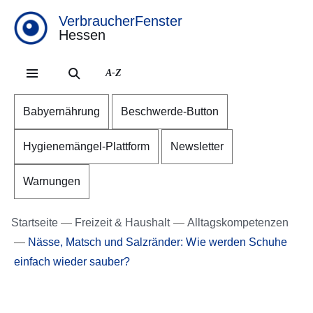
VerbraucherFenster
Hessen
Direkt zum Kopf der Se
Direkt zum Inhalt
Direkt zum Fuß der Sei
A-Z
Babyernährung
Beschwerde-Button
Hygienemängel-Plattform
Newsletter
Warnungen
Startseite
Freizeit & Haushalt
Alltagskompetenzen
Nässe, Matsch und Salzränder: Wie werden Schuhe
einfach wieder sauber?