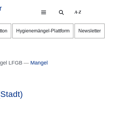
r
A-Z
eite
ite
tton
Hygienemängel-Plattform
Newsletter
ngel LFGB
Mangel
(Stadt)