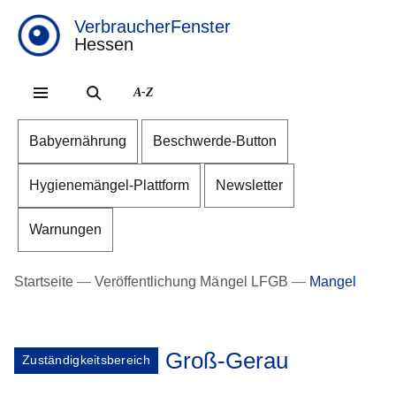
VerbraucherFenster
Hessen
Direkt zum Kopf der Se
Direkt zum Inhalt
Direkt zum Fuß der Sei
A-Z
Babyernährung
Beschwerde-Button
Hygienemängel-Plattform
Newsletter
Warnungen
Startseite
Veröffentlichung Mängel LFGB
Mangel
Groß-Gerau
Zuständigkeitsbereich